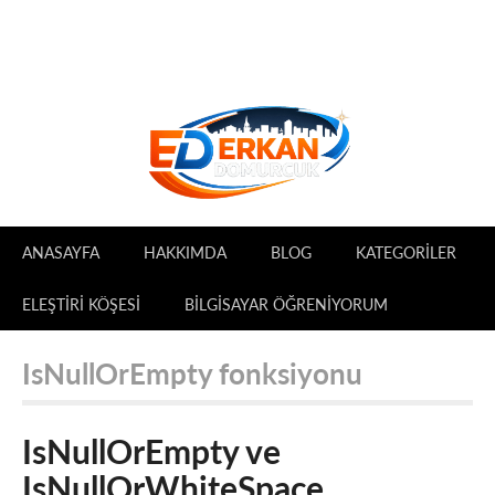
ANASAYFA
HAKKIMDA
BLOG
KATEGORILER
ELEŞTIRI KÖŞESI
BILGISAYAR ÖĞRENIYORUM
IsNullOrEmpty fonksiyonu
IsNullOrEmpty ve
IsNullOrWhiteSpace