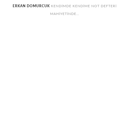
ERKAN DOMURCUK
KENDIMDE KENDIME NOT DEFTERI
MAHIYETINDE…