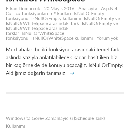
Erkan Domurcuk
20 Mayıs 2016
Anasayfa
Asp.Net -
C#
c# fonksiyonları
c# kodları
IsNullOrEmpty
fonksiyonu
IsNullOrEmpty kullanımı
IsNullOrEmpty ve
IsNullOrWhiteSpace arasındaki fark
IsNullOrEmpty ve
IsNullOrWhiteSpace arasındaki
farklar
IsNullOrWhiteSpace
IsNul
fonksiyonu
IsNullOrWhiteSpace kullanımı
Yorum yok
ve
IsNul
Merhabalar, bu iki fonksiyon arasındaki temel fark
aslında yazıyla anlatılabilecek kadar basit iken biz
bir kaç örnekle de konuyu açacağız. IsNullOrEmpty:
Aldığımız değerin tanımsız
→
Windows’ta Görev Zamanlayıcısı (Schedule Task)
Kullanımı