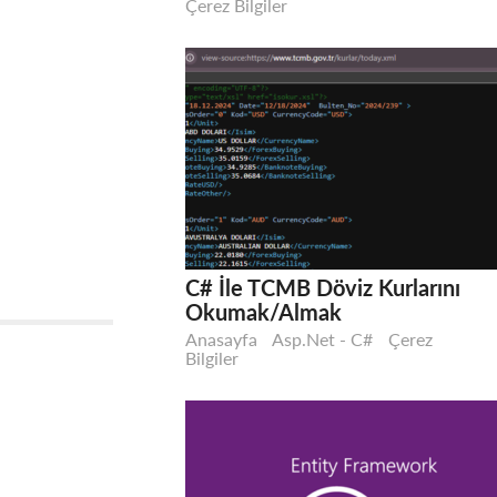
Çerez Bilgiler
C# İle TCMB Döviz Kurlarını
Okumak/Almak
Anasayfa
Asp.Net - C#
Çerez
Bilgiler