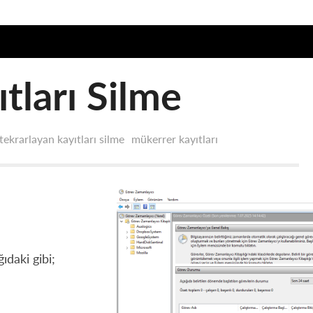
tları Silme
tekrarlayan kayıtları silme
mükerrer kayıtları
daki gibi;