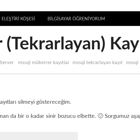
ELEŞTIRI KÖŞESI
BILGISAYAR ÖĞRENIYORUM
Tekrarlayan) Kayı
Server
mssql mükerrer kayıtlar
mssql tekrarlayan kayıt
mssql 
ayıtları silmeyi göstereceğim.
n da bir o kadar sinir bozucu elbette. 🙂 Sorgumuz aşağı