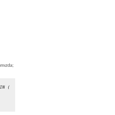
ımızda;
IN (
