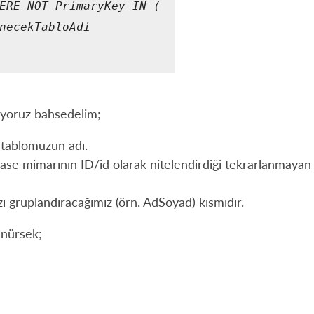
ERE NOT PrimaryKey IN (

necekTabloAdi

tiyoruz bahsedelim;
 tablomuzun adı.
se mimarının ID/id olarak nitelendirdiği tekrarlanmayan 
ı gruplandıracağımız (örn. AdSoyad) kısmıdır.
ünürsek;