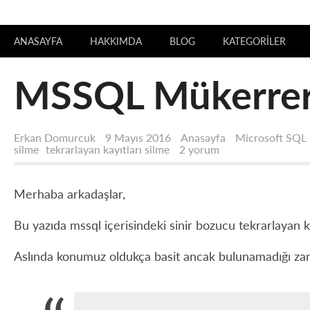
ANASAYFA
HAKKIMDA
BLOG
KATEGORILER
MSSQL Mükerrer (
Erkan Domurcuk
9 Mayıs 2016
Anasayfa
Microsoft SQL 
MSSQL
silme
tekrarlayan kayıtları silme
2 yorum
Mükerrer
(Tekrarlayan)
Kayıtları
Merhaba arkadaşlar,
Silme
için
Bu yazıda mssql içerisindeki sinir bozucu tekrarlayan k
Aslında konumuz oldukça basit ancak bulunamadığı zama