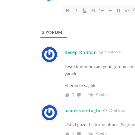
2
YORUM
Recep Karman
10 yıl önce
Teşekkürler hocam yeni gördüm site
yaradı.
Ellerinize sağlık
Yanıtla
0
namik serefoglu
10 yıl önce
Ustad guzel bir konu olmus. Sagolas
Yanıtla
0